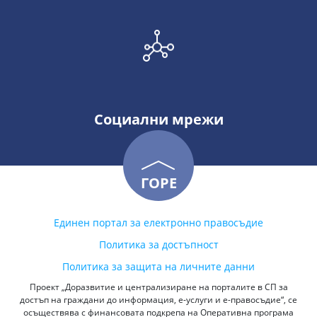
Социални мрежи
ГОРЕ
Единен портал за електронно правосъдие
Политика за достъпност
Политика за защита на личните данни
Проект „Доразвитие и централизиране на порталите в СП за
достъп на граждани до информация, е-услуги и е-правосъдие“, се
осъществява с финансовата подкрепа на Оперативна програма