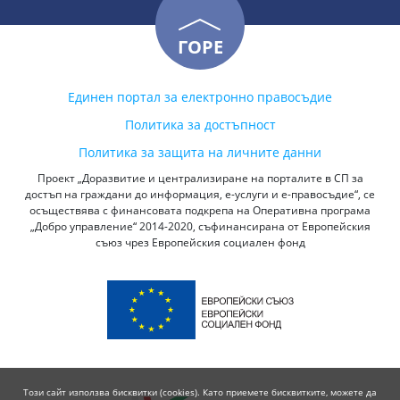
ГОРЕ
Единен портал за електронно правосъдие
Политика за достъпност
Политика за защита на личните данни
Проект „Доразвитие и централизиране на порталите в СП за
достъп на граждани до информация, е-услуги и е-правосъдие“, се
осъществява с финансовата подкрепа на Оперативна програма
„Добро управление“ 2014-2020, съфинансирана от Европейския
съюз чрез Европейския социален фонд
Този сайт използва бисквитки (cookies). Като приемете бисквитките, можете да