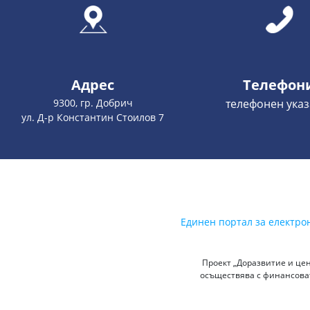
Адрес
Телефон
9300, гр. Добрич
телефонен указ
ул. Д-р Константин Стоилов 7
Единен портал за електро
Проект „Доразвитие и цен
осъществява с финансоват