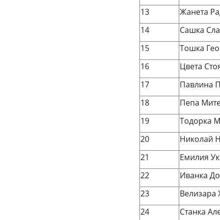
13
Жанета Ра
14
Сашка Сла
15
Тошка Гео
16
Цвета Сто
17
Павлина 
18
Пепа Мит
19
Тодорка 
20
Николай 
21
Емилия Ук
22
Иванка До
23
Велизара 
24
Станка Ал