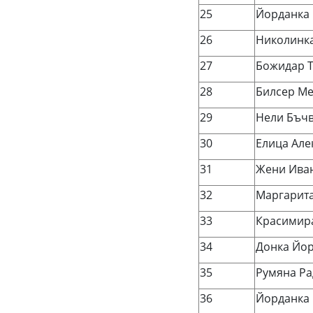
25
Йорданка 
26
Николинка
27
Божидар 
28
Билсер М
29
Нели Бъч
30
Елица Але
31
Жени Ива
32
Маргарита
33
Красимир
34
Донка Йо
35
Румяна Ра
36
Йорданка 