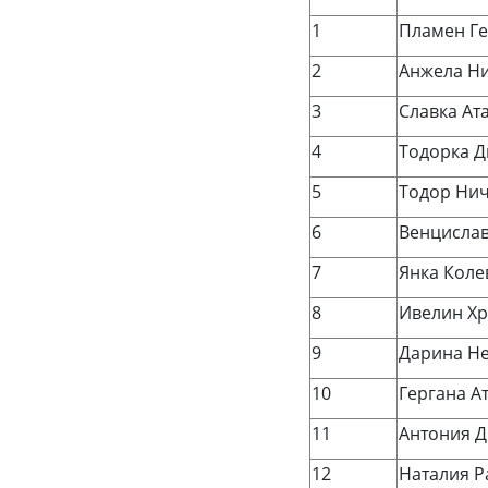
1
Пламен Ге
2
Анжела Н
3
Славка Ат
4
Тодорка 
5
Тодор Ни
6
Венцислав
7
Янка Коле
8
Ивелин Хр
9
Дарина Н
10
Гергана А
11
Антония 
12
Наталия 