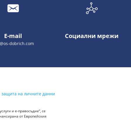
E-mail
Социални мрежи
o@os-dobrich.com
а защита на личните данни
слуги и е-правосъдие“, се
инансирана от Европейския