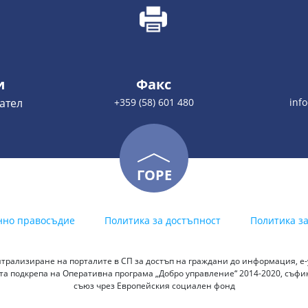
и
Факс
ател
+359 (58) 601 480
inf
ГОРЕ
нно правосъдие
Политика за достъпност
Политика з
трализиране на порталите в СП за достъп на граждани до информация, е-у
а подкрепа на Оперативна програма „Добро управление“ 2014-2020, съф
съюз чрез Европейския социален фонд