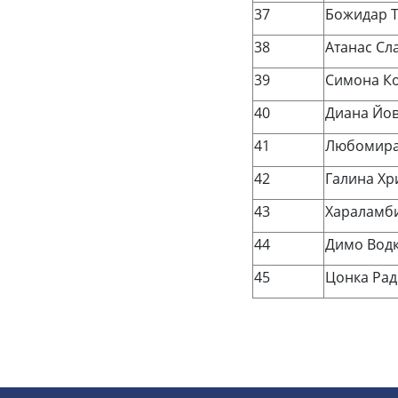
37
Божидар 
38
Атанас Сл
39
Симона К
40
Диана Йо
41
Любомира
42
Галина Хр
43
Хараламб
44
Димо Вод
45
Цонка Рад