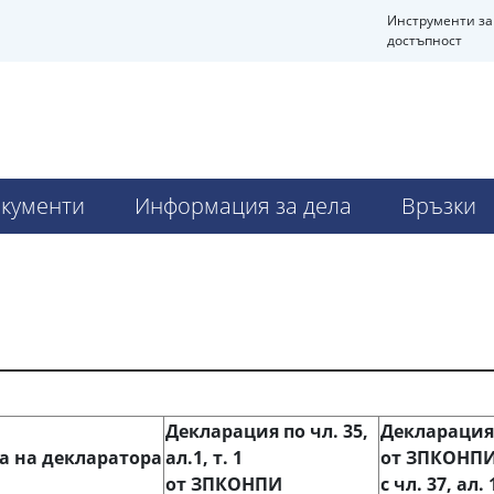
Инструменти за
достъпност
Ч
кументи
Информация за дела
Връзки
Декларация по чл. 35,
Декларация по
а на декларатора
ал.1, т. 1
от ЗПКОНПИ
от ЗПКОНПИ
с чл. 37, ал. 