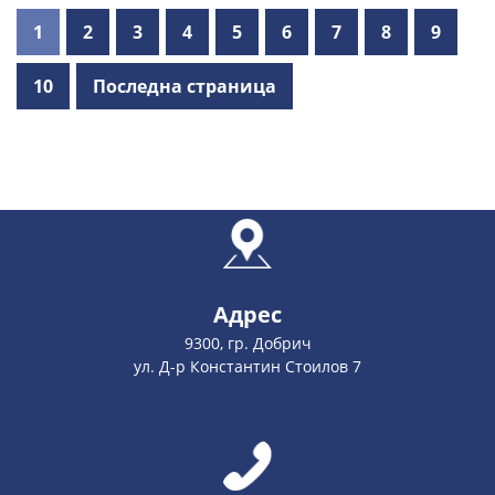
1
2
3
4
5
6
7
8
9
10
Последна страница
Адрес
9300, гр. Добрич
ул. Д-р Константин Стоилов 7