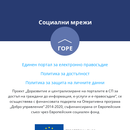
Социални мрежи
ГОРЕ
Единен портал за електронно правосъдие
Политика за достъпност
Политика за защита на личните данни
Проект „Доразвитие и централизиране на порталите в СП за
достъп на граждани до информация, е-услуги и е-правосъдие“, се
осъществява с финансовата подкрепа на Оперативна програма
„Добро управление“ 2014-2020, съфинансирана от Европейския
съюз чрез Европейския социален фонд