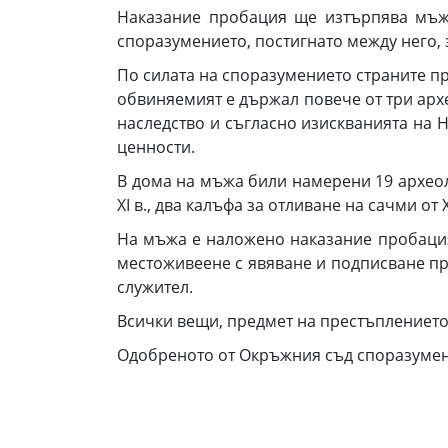
Наказание пробация ще изтърпява мъж,
споразумението, постигнато между него, 
По силата на споразумението страните пр
обвиняемият е държал повече от три архе
наследство и съгласно изискванията на 
ценности.
В дома на мъжа били намерени 19 археоло
XI в., два калъфа за отливане на сачми от X
На мъжа е наложено наказание пробация
местоживеене с явяване и подписване п
служител.
Всички вещи, предмет на престъплението,
Одобреното от Окръжния съд споразумени