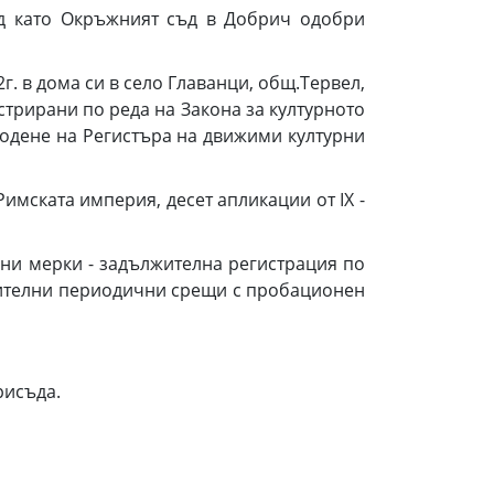
ед като Окръжният съд в Добрич одобри
. в дома си в село Главанци, общ.Тервел,
стрирани по реда на Закона за културното
водене на Регистъра на движими културни
имската империя, десет апликации от IX -
ни мерки - задължителна регистрация по
жителни периодични срещи с пробационен
рисъда.