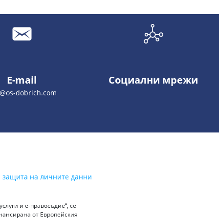
E-mail
Социални мрежи
o@os-dobrich.com
а защита на личните данни
слуги и е-правосъдие“, се
инансирана от Европейския