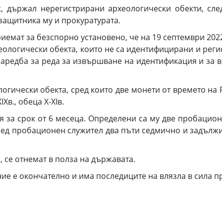
 държал нерегистрирани археологически обекти, сл
защитника му и прокуратурата.
иемат за безспорно установено, че на 19 септември 2022г
ологически обекта, които не са идентифицирани и реги
Наредба за реда за извършване на идентификация и за 
гически обекта, сред които две монети от времето на Р
IXв., обеца X-XIв.
 за срок от 6 месеца. Определени са му две пробацион
ред пробационен служител два пъти седмично и задъл
 се отнемат в полза на държавата.
е е окончателно и има последиците на влязла в сила п