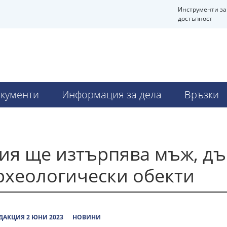
Инструменти за
достъпност
Ч
кументи
Информация за дела
Връзки
ия ще изтърпява мъж, д
рхеологически обекти
ДАКЦИЯ 2 ЮНИ 2023
НОВИНИ