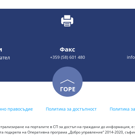
и
Факс
ател
+359 (58) 601 480
inf
ГОРЕ
нно правосъдие
Политика за достъпност
Политика з
трализиране на порталите в СП за достъп на граждани до информация, е-у
а подкрепа на Оперативна програма „Добро управление“ 2014-2020, съф