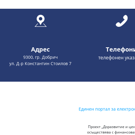
Адрес
Телефон
9300, гр. Добрич
телефонен указ
ул. Д-р Константин Стоилов 7
Единен портал за електро
Проект „Доразвитие и цен
осъществява с финансоват