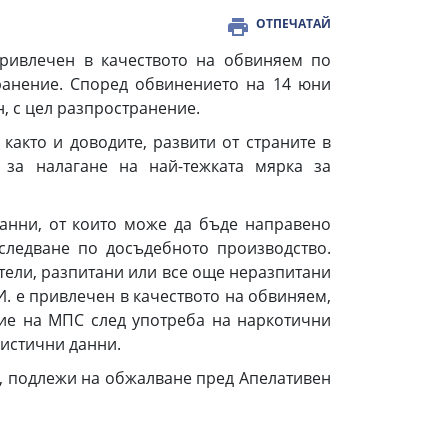
ОТПЕЧАТАЙ
привлечен в качеството на обвиняем по
ранение. Според обвинението на 14 юни
, с цел разпространение.
както и доводите, развити от страните в
 за налагане на най-тежката мярка за
данни, от които може да бъде направено
следване по досъдебното производство.
етели, разпитани или все още неразпитани
И. е привлечен в качеството на обвиняем,
ие на МПС след употреба на наркотични
ристични данни.
е, подлежи на обжалване пред Апелативен