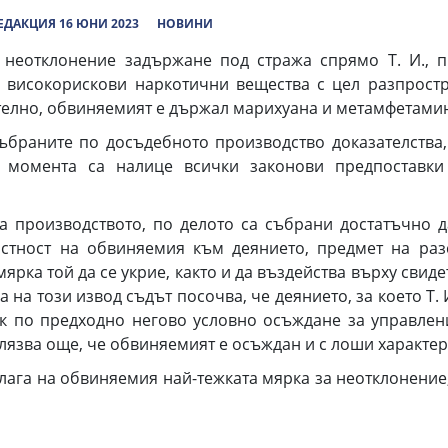
ЕДАКЦИЯ 16 ЮНИ 2023
НОВИНИ
неотклонение задържане под стража спрямо Т. И., 
 високорискови наркотични вещества с цел разпрост
ително, обвиняемият е държал марихуана и метамфетамин
ъбраните по досъдебното производство доказателства, 
 момента са налице всички законови предпоставки
на производството, по делото са събрани достатъчно 
тност на обвиняемия към деянието, предмет на раз
мярка той да се укрие, както и да въздейства върху свид
 на този извод съдът посочва, че деянието, за което Т. 
ок по предходно негово условно осъждане за управлен
елязва още, че обвиняемият е осъждан и с лоши характе
алага на обвиняемия най-тежката мярка за неотклонени