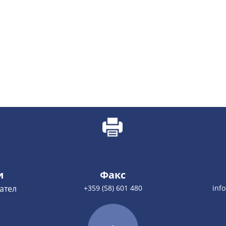
и
Факс
ател
+359 (58) 601 480
inf