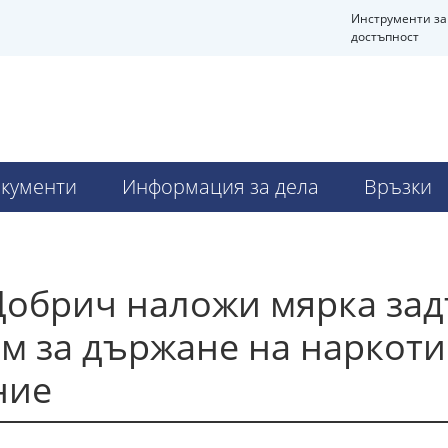
Инструменти за
достъпност
Ч
кументи
Информация за дела
Връзки
Добрич наложи мярка за
м за държане на наркоти
ние