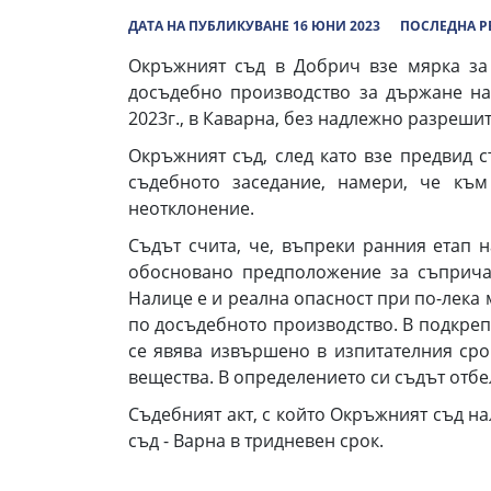
ДАТА НА ПУБЛИКУВАНЕ 16 ЮНИ 2023
ПОСЛЕДНА Р
Окръжният съд в Добрич взе мярка за 
досъдебно производство за държане на
2023г., в Каварна, без надлежно разреш
Окръжният съд, след като взе предвид с
съдебното заседание, намери, че към
неотклонение.
Съдът счита, че, въпреки ранния етап 
обосновано предположение за съпричас
Налице е и реална опасност при по-лека 
по досъдебното производство. В подкрепа
се явява извършено в изпитателния ср
вещества. В определението си съдът отб
Съдебният акт, с който Окръжният съд н
съд - Варна в тридневен срок.