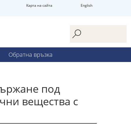
Карта на сайта
English
Обратна връзка
държане под
чни вещества с