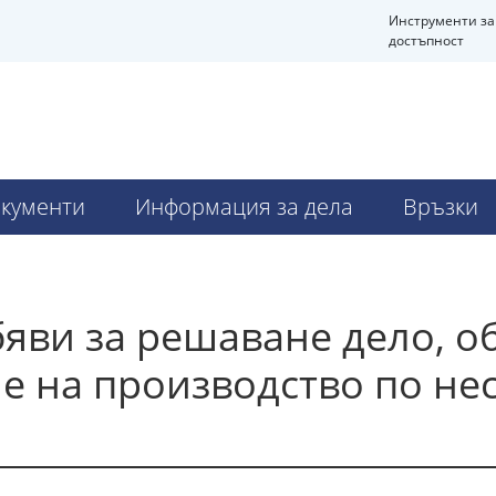
Инструменти за
достъпност
Ч
кументи
Информация за дела
Връзки
яви за решаване дело, о
е на производство по не