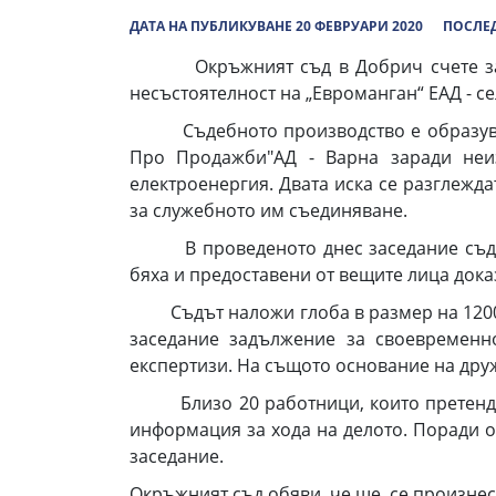
ДАТА НА ПУБЛИКУВАНЕ 20 ФЕВРУАРИ 2020
ПОСЛЕД
Окръжният съд в Добрич счете за изя
несъстоятелност на „Евроманган“ ЕАД - с
Съдебното производство е образувано 
Про Продажби"АД - Варна заради неи
електроенергия. Двата иска се разглежда
за служебното им съединяване.
В проведеното днес заседание съдът п
бяха и предоставени от вещите лица док
Съдът наложи глоба в размер на 1200 л
заседание задължение за своевременн
експертизи. На същото основание на друж
Близо 20 работници, които претендира
информация за хода на делото. Поради о
заседание.
Окръжният съд обяви, че ще се произнес