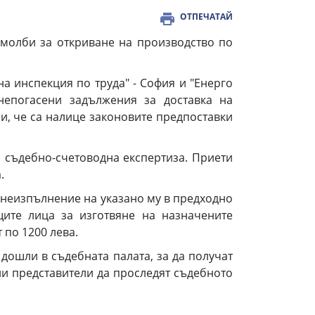
ОТПЕЧАТАЙ
олби за откриване на производство по
инспекция по труда" - София и "Енерго
епогасени задължения за доставка на
ни, че са налице законовите предпоставки
съдебно-счетоводна експертиза. Приети
.
неизпълнение на указано му в предходно
ите лица за изготвяне на назначените
 по 1200 лева.
шли в съдебната палата, за да получат
ни представители да проследят съдебното