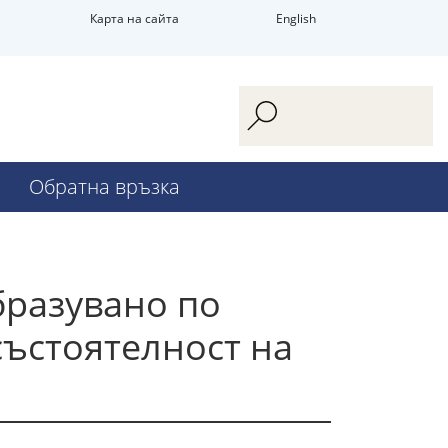
Карта на сайта
English
Обратна връзка
бразувано по
състоятелност на