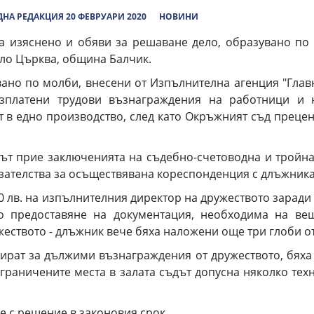
НА РЕДАКЦИЯ 20 ФЕВРУАРИ 2020
НОВИНИ
снено и обяви за решаване дело, образувано по м
ело Църква, община Балчик.
по молби, внесени от Изпълнителна агенция "Главна 
зплатени трудови възнаграждения на работници и н
т в едно производство, след като Окръжният съд преце
рие заключенията на съдебно-счетоводна и тройна 
азателства за осъществявана кореспонденция с длъжника
в. на изпълнителния директор на дружеството заради 
о предоставяне на документация, необходима на вещ
еството - длъжник вече бяха наложени още три глоби от
т за дължими възнаграждения от дружеството, бяха до
граничените места в залата съдът допусна няколко тех
е с решение в законовия срок.