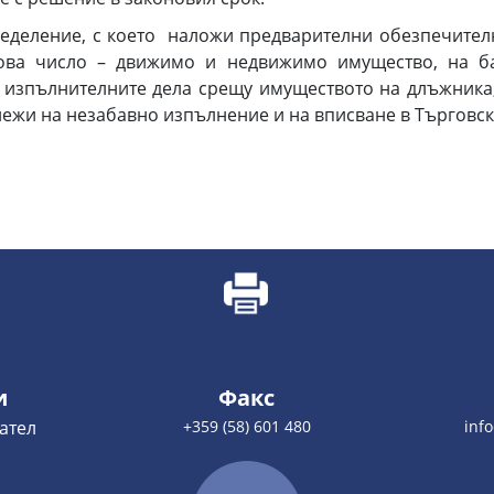
ределение, с което наложи предварителни обезпечител
това число – движимо и недвижимо имущество, на б
 изпълнителните дела срещу имуществото на длъжника,
жи на незабавно изпълнение и на вписване в Търговск
и
Факс
ател
+359 (58) 601 480
inf