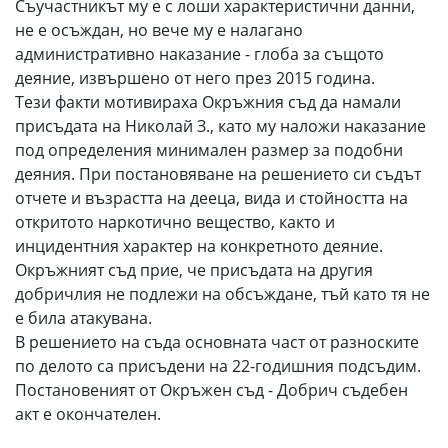
Съучастникът му е с лоши характеристични данни,
не е осъждан, но вече му е налагано
административно наказание - глоба за същото
деяние, извършено от него през 2015 година.
Тези факти мотивираха Окръжния съд да намали
присъдата на Николай З., като му наложи наказание
под определения минимален размер за подобни
деяния. При постановяване на решението си съдът
отчете и възрастта на дееца, вида и стойността на
откритото наркотично вещество, както и
инцидентния характер на конкретното деяние.
Окръжният съд прие, че присъдата на другия
добричлия не подлежи на обсъждане, тъй като тя не
е била атакувана.
В решението на съда основната част от разноските
по делото са присъдени на 22-годишния подсъдим.
Постановеният от Окръжен съд - Добрич съдебен
акт е окончателен.