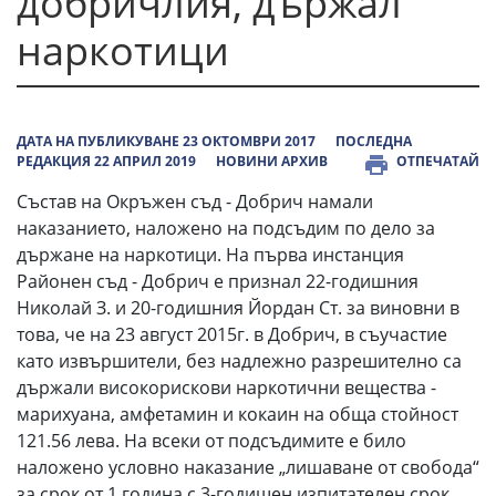
добричлия, държал
наркотици
ДАТА НА ПУБЛИКУВАНЕ 23 ОКТОМВРИ 2017
ПОСЛЕДНА
РЕДАКЦИЯ 22 АПРИЛ 2019
НОВИНИ АРХИВ
ОТПЕЧАТАЙ
Състав на Окръжен съд - Добрич намали
наказанието, наложено на подсъдим по дело за
държане на наркотици. На първа инстанция
Районен съд - Добрич е признал 22-годишния
Николай З. и 20-годишния Йордан Ст. за виновни в
това, че на 23 август 2015г. в Добрич, в съучастие
като извършители, без надлежно разрешително са
държали високорискови наркотични вещества -
марихуана, амфетамин и кокаин на обща стойност
121.56 лева. На всеки от подсъдимите е било
наложено условно наказание „лишаване от свобода“
за срок от 1 година с 3-годишен изпитателен срок,