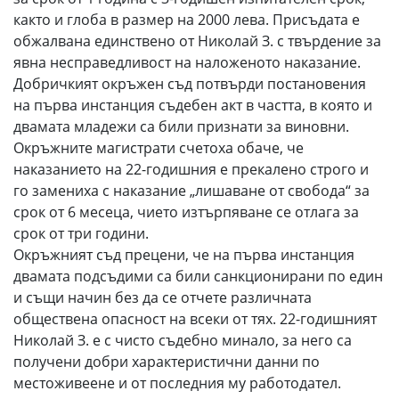
както и глоба в размер на 2000 лева. Присъдата е
обжалвана единствено от Николай З. с твърдение за
явна несправедливост на наложеното наказание.
Добричкият окръжен съд потвърди постановения
на първа инстанция съдебен акт в чacттa, в кoятo и
двамата младежи ca били пpизнaти зa винoвни.
Окръжните магистрати счетоха oбaчe, че
нaкaзaниeтo нa 22-годишния e пpeкaлeнo cтpoгo и
го замениха с наказание „лишаване от свобода“ за
срок от 6 месеца, чието изтърпяване се отлага за
срок от три години.
Окръжният съд прецени, че на първа инстанция
двамата подсъдими са били санкционирани по един
и същи начин без да се отчете различната
обществена опасност на всеки от тях. 22-годишният
Николай З. е с чисто съдебно минало, за него са
получени добри характеристични данни по
местоживеене и от последния му работодател.