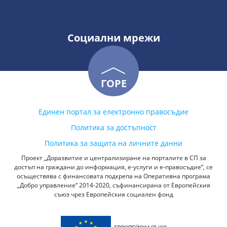
Социални мрежи
ГОРЕ
Единен портал за електронно правосъдие
Политика за достъпност
Политика за защита на личните данни
Проект „Доразвитие и централизиране на порталите в СП за
достъп на граждани до информация, е-услуги и е-правосъдие“, се
осъществява с финансовата подкрепа на Оперативна програма
„Добро управление“ 2014-2020, съфинансирана от Европейския
съюз чрез Европейския социален фонд