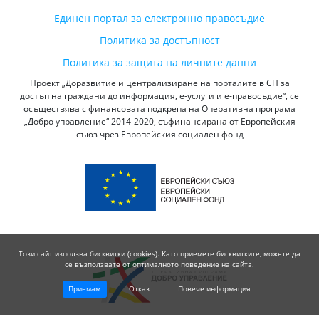
Единен портал за електронно правосъдие
Политика за достъпност
Политика за защита на личните данни
Проект „Доразвитие и централизиране на порталите в СП за
достъп на граждани до информация, е-услуги и е-правосъдие“, се
осъществява с финансовата подкрепа на Оперативна програма
„Добро управление“ 2014-2020, съфинансирана от Европейския
съюз чрез Европейския социален фонд
Този сайт използва бисквитки (cookies). Като приемете бисквитките, можете да
се възползвате от оптималното поведение на сайта.
Приемам
Отказ
Повече информация