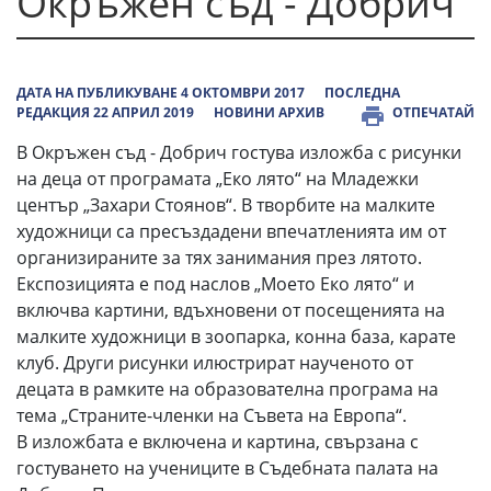
Окръжен съд - Добрич
ДАТА НА ПУБЛИКУВАНЕ 4 ОКТОМВРИ 2017
ПОСЛЕДНА
РЕДАКЦИЯ 22 АПРИЛ 2019
НОВИНИ АРХИВ
ОТПЕЧАТАЙ
В Окръжен съд - Добрич гостува изложба с рисунки
на деца от програмата „Еко лято“ на Младежки
център „Захари Стоянов“. В творбите на малките
художници са пресъздадени впечатленията им от
организираните за тях занимания през лятото.
Експозицията е под наслов „Моето Еко лято“ и
включва картини, вдъхновени от посещенията на
малките художници в зоопарка, конна база, карате
клуб. Други рисунки илюстрират наученото от
децата в рамките на образователна програма на
тема „Страните-членки на Съвета на Европа“.
В изложбата е включена и картина, свързана с
гостуването на учениците в Съдебната палата на