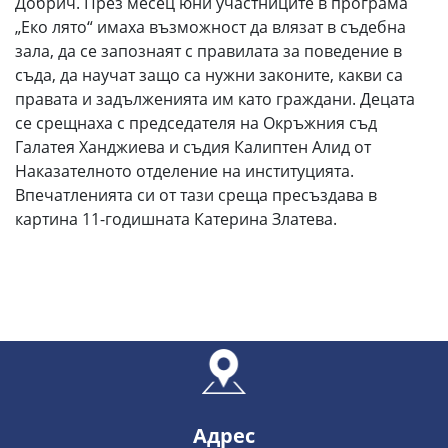
Добрич. През месец юни участниците в програма
„Еко лято“ имаха възможност да влязат в съдебна
зала, да се запознаят с правилата за поведение в
съда, да научат защо са нужни законите, какви са
правата и задълженията им като граждани. Децата
се срещнаха с председателя на Окръжния съд
Галатея Ханджиева и съдия Калиптен Алид от
Наказателното отделение на институцията.
Впечатленията си от тази среща пресъздава в
картина 11-годишната Катерина Златева.
Адрес