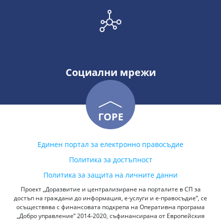
Социални мрежи
ГОРЕ
Единен портал за електронно правосъдие
Политика за достъпност
Политика за защита на личните данни
Проект „Доразвитие и централизиране на порталите в СП за
достъп на граждани до информация, е-услуги и е-правосъдие“, се
осъществява с финансовата подкрепа на Оперативна програма
„Добро управление“ 2014-2020, съфинансирана от Европейския