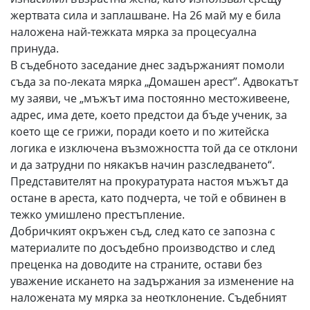
жертвата сила и заплашване. На 26 май му е била
наложена най-тежката мярка за процесуална
принуда.
В съдебното заседание днес задържаният помоли
съда за по-леката мярка „Домашен арест”. Адвокатът
му заяви, че „мъжът има постоянно местоживеене,
адрес, има дете, което предстои да бъде ученик, за
което ще се грижи, поради което и по житейска
логика е изключена възможността той да се отклони
и да затрудни по някакъв начин разследването“.
Представителят на прокуратурата настоя мъжът да
остане в ареста, като подчерта, че той е обвинен в
тежко умишлено престъпление.
Добричкият окръжен съд, след като се запозна с
материалите по досъдебно производство и след
преценка на доводите на страните, остави без
уважение искането на задържания за изменение на
наложената му мярка за неотклонение. Съдебният