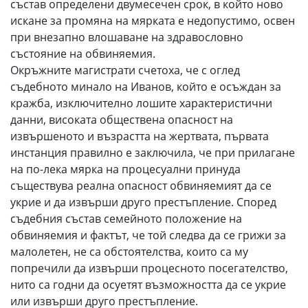
състав определени двумесечен срок, в който ново
искане за промяна на мярката е недопустимо, освен
при внезапно влошаване на здравословно
състояние на обвиняемия.
Окръжните магистрати счетоха, че с оглед
съдебното минало на Иванов, който е осъждан за
кражба, изключително лошите характеристични
данни, високата обществена опасност на
извършеното и възрастта на жертвата, първата
инстанция правилно е заключила, че при прилагане
на по-лека мярка на процесуални принуда
съществува реална опасност обвиняемият да се
укрие и да извърши друго престъпление. Според
съдебния състав семейното положение на
обвиняемия и фактът, че той следва да се грижи за
малолетен, не са обстоятелства, които са му
попречили да извърши процесното посегателство,
нито са годни да осуетят възможността да се укрие
или извърши друго престъпление.