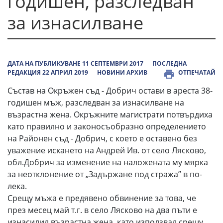
годишен, разследван
за изнасилване
ДАТА НА ПУБЛИКУВАНЕ 11 СЕПТЕМВРИ 2017
ПОСЛЕДНА
РЕДАКЦИЯ 22 АПРИЛ 2019
НОВИНИ АРХИВ
ОТПЕЧАТАЙ
Състав на Окръжен съд - Добрич остави в ареста 38-
годишен мъж, разследван за изнасилване на
възрастна жена. Окръжните магистрати потвърдиха
като правилно и законосъобразно определението
на Районен съд - Добрич, с което е оставено без
уважение искането на Андрей Ив. от село Лясково,
обл.Добрич за изменение на наложената му мярка
за неотклонение от „Задържане под стража” в по-
лека.
Срещу мъжа е предявено обвинение за това, че
през месец май т.г. в село Лясково на два пъти е
изнасилил възрастна жена, като използвал срещу