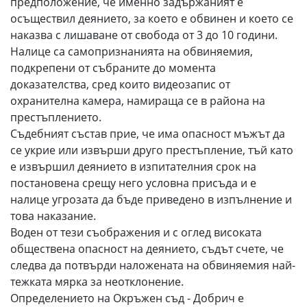
предположение, че именно задържаният е
осъществил деянието, за което е обвинен и което се
наказва с лишаване от свобода от 3 до 10 години.
Налице са самопризнанията на обвиняемия,
подкрепени от събраните до момента
доказателства, сред които видеозапис от
охранителна камера, намираща се в района на
престъплението.
Съдебният състав прие, че има опасност мъжът да
се укрие или извърши друго престъпление, тъй като
е извършил деянието в изпитателния срок на
постановена срещу него условна присъда и е
налице угрозата да бъде приведено в изпълнение и
това наказание.
Воден от тези съображения и с оглед високата
обществена опасност на деянието, съдът счете, че
следва да потвърди наложената на обвиняемия най-
тежката мярка за неотклонение.
Определението на Окръжен съд - Добрич е