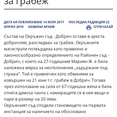
за грабеж
ДАТА НА ПУБЛИКУВАНЕ 14 ЮЛИ 2017
ПОСЛЕДНА РЕДАКЦИЯ 22
АПРИЛ 2019
НОВИНИ АРХИВ
ОТПЕЧАТАЙ
Състав на Окръжен съд - Добрич остави в ареста
добричлия, разследван за грабеж. Окръжните
магистрати потвърдиха като правилно и
законосъобразно определението на Районен съд -
Добрич, с което на 27-годишния Мариян Ж. е била
наложена мярка за неотклонение „задържане под
стража“. Той е привлечен като обвиняем за
извършен на 21 юни т.г. грабеж в Добрич. Тогава
чрез използване на сила от 67-годишна жена е била
отнета дамска чанта с намиращите се в нея вещи и
пари в размер на 20 лева.
Окръжният съд сподели становището на първата
инстанция за наличието на обосновано