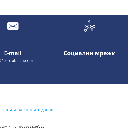
E-mail
Социални мрежи
o@os-dobrich.com
а защита на личните данни
слуги и е-правосъдие“, се