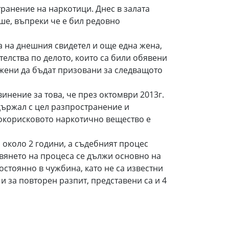
ранение на наркотици. Днес в залата
ше, въпреки че е бил редовно
а на днешния свидетел и още една жена,
телства по делото, които са били обявени
 жени да бъдат призовани за следващото
нение за това, че през октомври 2013г.
държал с цел разпространение и
сокорисковото наркотично вещество е
 около 2 години, а съдебният процес
вянето на процеса се дължи основно на
остоянно в чужбина, като не са известни
 и за повторен разпит, представени са и 4