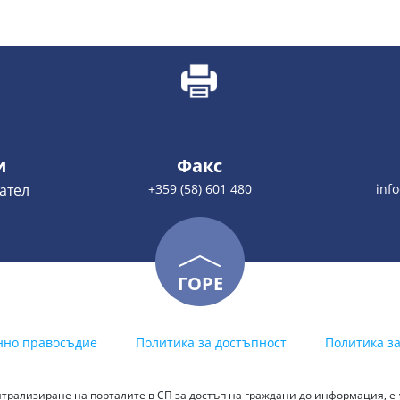
и
Факс
ател
+359 (58) 601 480
inf
ГОРЕ
нно правосъдие
Политика за достъпност
Политика з
трализиране на порталите в СП за достъп на граждани до информация, е-у