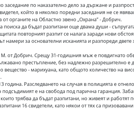
 заседание по наказателно дело за държане и разпрост
идетел, който в няколко поредни заседания не се явява
от органите на Областно звено „Охрана” - Добрич.
а поиска да бъдат разпитани още двама души - съпругат
ащитата повторният разпит се налага заради нови обстоя
ът намери за основателни исканията и разпореди двете
М. от Добрич. Срещу 31-годишния мъж е повдигнато обви
дължавано престъпление, без надлежно разрешително е 
 вещество - марихуана, като общото количество на ви
.
 година. Разследването на случая в полицията е отнело
о подсъдимият е на свобода под парична гаранция. Заба
които трябва да бъдат разпитани, но живеят и работят п
азпитани 16 свидетели, като някои от тях са призовавани