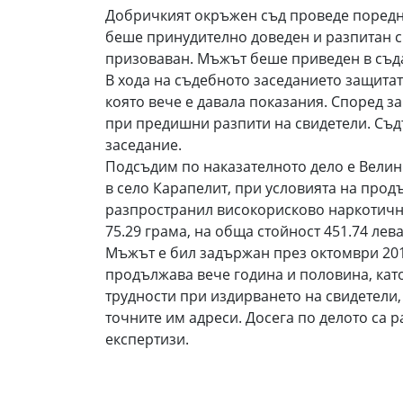
Добричкият окръжен съд проведе поредно
беше принудително доведен и разпитан св
призоваван. Мъжът беше приведен в съда 
В хода на съдебното заседанието защитат
която вече е давала показания. Според з
при предишни разпити на свидетели. Съд
заседание.
Подсъдим по наказателното дело е Велин 
в село Карапелит, при условията на про
разпространил високорисково наркотично
75.29 грама, на обща стойност 451.74 лева
Мъжът е бил задържан през октомври 2013
продължава вече година и половина, кат
трудности при издирването на свидетели, 
точните им адреси. Досега по делото са р
експертизи.