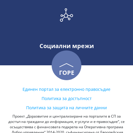
Социални мрежи
ГОРЕ
Единен портал за електронно правосъдие
Политика за достъпност
Политика за защита на личните данни
Проект „Доразвитие и централизиране на порталите в СП за
достъп на граждани до информация, е-услуги и е-правосъдие“, се
осъществява с финансовата подкрепа на Оперативна програма
„Добро управление“ 2014-2020, съфинансирана от Европейския