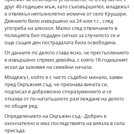
друг 40-годишен мъж, като съизвършител, младежът
е отвлякъл непълнолетно момиче от село Крушари.
Деянието било извършено на 24 юли т.г., след
употреба на алкохол. Малко след отвличането в
полицията бил подаден сигнал за случилото се и
още същия ден пострадалата била освободена.
От данните по делото става ясно, че престъплението
е извършено спрямо девойка, с която 18-годишният
искал да заживее на семейни начала.
Младежът, който е с чисто съдебно минало, заяви
пред Окръжния съд, че признава вината си,
подписал е доброволно споразумението и се
отказва от по-нататъшното разглеждане на делото
по общия ред.
Определението на Окръжен съд - Добрич е
окончателно и има последствията на влязла в сила
присъда.