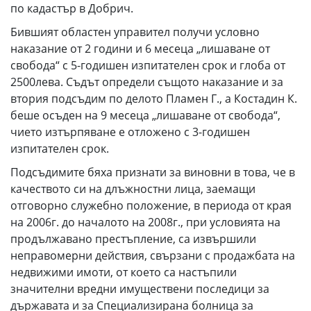
по кадастър в Добрич.
Бившият областен управител получи условно
наказание от 2 години и 6 месеца „лишаване от
свобода“ с 5-годишен изпитателен срок и глоба от
2500лева. Съдът определи същото наказание и за
втория подсъдим по делото Пламен Г., а Костадин К.
беше осъден на 9 месеца „лишаване от свобода“,
чието изтърпяване е отложено с 3-годишен
изпитателен срок.
Подсъдимите бяха признати за виновни в това, че в
качеството си на длъжностни лица, заемащи
отговорно служебно положение, в периода от края
на 2006г. до началото на 2008г., при условията на
продължавано престъпление, са извършили
неправомерни действия, свързани с продажбата на
недвижими имоти, от което са настъпили
значителни вредни имуществени последици за
държавата и за Специализирана болница за