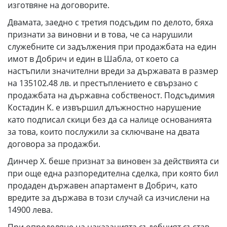
изготвяне на договорите.
Двамата, заедно с третия подсъдим по делото, бяха
признати за виновни и в това, че са нарушили
служебните си задължения при продажбата на един
имот в Добрич и един в Шабла, от което са
настъпили значителни вреди за държавата в размер
на 135102.48 лв. и престъплението е свързано с
продажбата на държавна собственост. Подсъдимия
Костадин К. е извършил длъжностно нарушение
като подписал скици без да са налице основанията
за това, които послужили за сключване на двата
договора за продажби.
Динчер Х. беше признат за виновен за действията си
при още една разпоредителна сделка, при която бил
продаден държавен апартамент в Добрич, като
вредите за държава в този случай са изчислени на
14900 лева.