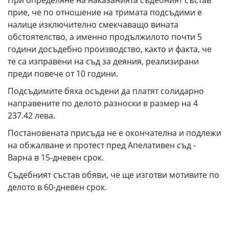
При определяне на наказанията съдебният състав
прие, че по отношение на тримата подсъдими е
налице изключително смекчаващо вината
обстоятелство, а именно продължилото почти 5
години досъдебно производство, както и факта, че
те са изправени на съд за деяния, реализирани
преди повече от 10 години.
Подсъдимите бяха осъдени да платят солидарно
направените по делото разноски в размер на 4
237.42 лева.
Постановената присъда не е окончателна и подлежи
на обжалване и протест пред Апелативен съд -
Варна в 15-дневен срок.
Съдебният състав обяви, че ще изготви мотивите по
делото в 60-дневен срок.