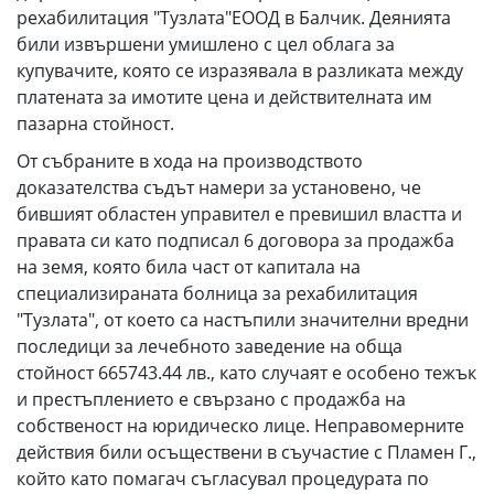
рехабилитация "Тузлата"ЕООД в Балчик. Деянията
били извършени умишлено с цел облага за
купувачите, която се изразявала в разликата между
платената за имотите цена и действителната им
пазарна стойност.
От събраните в хода на производството
доказателства съдът намери за установено, че
бившият областен управител е превишил властта и
правата си като подписал 6 договора за продажба
на земя, която била част от капитала на
специализираната болница за рехабилитация
"Тузлата", от което са настъпили значителни вредни
последици за лечебното заведение на обща
стойност 665743.44 лв., като случаят е особено тежък
и престъплението е свързано с продажба на
собственост на юридическо лице. Неправомерните
действия били осъществени в съучастие с Пламен Г.,
който като помагач съгласувал процедурата по