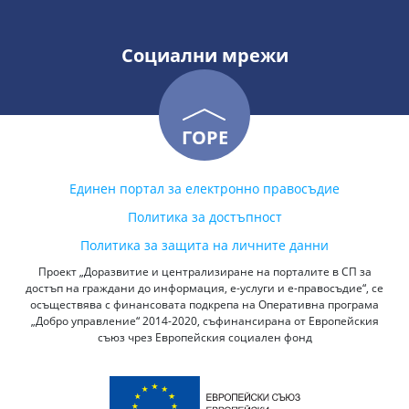
Социални мрежи
ГОРЕ
Единен портал за електронно правосъдие
Политика за достъпност
Политика за защита на личните данни
Проект „Доразвитие и централизиране на порталите в СП за
достъп на граждани до информация, е-услуги и е-правосъдие“, се
осъществява с финансовата подкрепа на Оперативна програма
„Добро управление“ 2014-2020, съфинансирана от Европейския
съюз чрез Европейския социален фонд