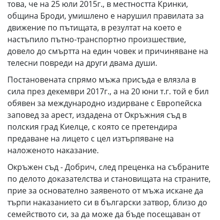
това, че на 25 юли 2015г., в местността Кринки,
община Броди, умишлено е нарушил правилата за
движение по пътищата, в резултат на което е
настъпило пътно-транспортно произшествие,
довело до смъртта на един човек и причиняване на
телесни повреди на други двама души.
Постановената спрямо мъжа присъда е влязла в
сила през декември 2017г., а на 20 юни т.г. той е бил
обявен за международно издирване с Европейска
заповед за арест, издадена от Окръжния съд в
полския град Киелце, с която се претендира
предаване на лицето с цел изтърпяване на
наложеното наказание.
Окръжен съд - Добрич, след преценка на събраните
по делото доказателства и становищата на страните,
прие за основателно заявеното от мъжа искане да
търпи наказанието си в български затвор, близо до
семейството си, за да може да бъде посещаван от