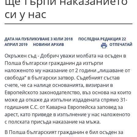
ще търпи наказанието
си у нас
ДАТА НА ПУБЛИКУВАНЕ 3 ЮЛИ 2018
ПОСЛЕДНА РЕДАКЦИЯ 22
АПРИЛ 2019
НОВИНИ АРХИВ
ОТПЕЧАТАЙ
Окръжен съд - Добрич уважи молбата на осъден в
Полша български гражданин да изтърпи
наложеното му наказание от 2 години „лишаване от
свобода“ в български затвор. Съдебният състав
счете, че са налице основанията, визирани в
Европейското законодателство, въз основа на които
може да откаже да изпълни издадената спрямо 31-
годишния С.С. от Каварна Европейска заповед за
арест, като приведе в изпълнение у нас наложеното
с полската присъда наказание на мъжа.
В Полша българският гражданин е бил осъден за