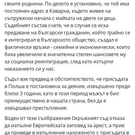
своите роднини. По делото е установено, че той има
постоянен адрес в Каварна, където живее на
съпружески начала с майката на двете си деца.
Съдебният състав счете, че в случая се иска
предаване на български гражданин, който трайно се
е интегрирал в българското общество, създал е
фактически връзки - семейни и икономически, които
биха увеличили в значителна степен шансовете му
за социална реинтеграция, след като изтърпи
наказанието си у нас.
Съдът взе предвид и обстоятелството, че присъдата
в Полша е постановена за деяние, извършено преди
близо 3 години, като в този период мъжът е бил
преимуществено в нашата страна, без да е
извършвал престъпления.
Воден от тези съображения Окръжният съд отказа
да изпълни Европейската заповед за арест, а прие
да приведе в изпълнение наложеното с присъдата в