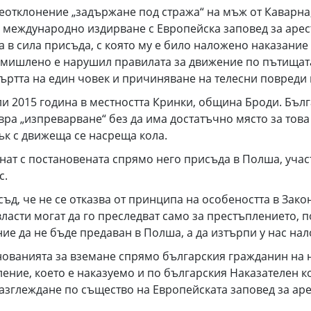
еотклонение „задържане под стража“ на мъж от Каварна,
а международно издирване с Европейска заповед за арест
а в сила присъда, с която му е било наложено наказание 
умишлено е нарушил правилата за движение по пътищата,
ъртта на един човек и причиняване на телесни повреди 
ли 2015 година в местността Кринки, община Броди. Бъ
ра „изпреварване“ без да има достатъчно място за това
ък с движеща се насреща кола.
нат с постановената спрямо него присъда в Полша, участв
с.
д, че не се отказва от принципа на особеността в Зако
власти могат да го преследват само за престъплението, 
ние да не бъде предаван в Полша, а да изтърпи у нас на
нованията за вземане спрямо българския гражданин на 
ение, което е наказуемо и по българския Наказателен ко
азглеждане по същество на Европейската заповед за арес