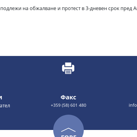
одлежи на обжалване и протест в 3-дневен срок пред Ап
и
Факс
ател
+359 (58) 601 480
inf