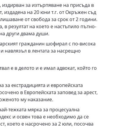
 издирван за изтърпяване на присъда в
, издадена на 20 юни т.г. от Окръжен съд
лишаване от свобода за срок от 2 години.
 в резултат на което е настъпило пътно-
на други двама души.
лгарският гражданин шофирал с по-висока
 и навлязъл в лентата за насрещно
ал е в делото и е имал адвокат, който го
на за екстрадицията и европейската
посочено в Европейската заповед за арест,
ложеното му наказание.
най-тежката мярка за процесуална
декс и освен това е необходимо да се
т, което е насрочено за 2 юли, посочва