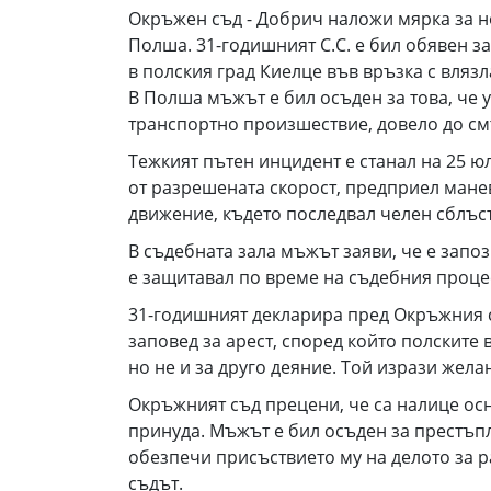
Окръжен съд - Добрич наложи мярка за н
Полша. 31-годишният С.С. е бил обявен з
в полския град Киелце във връзка с влязл
В Полша мъжът е бил осъден за това, че 
транспортно произшествие, довело до см
Тежкият пътен инцидент е станал на 25 ю
от разрешената скорост, предприел манев
движение, където последвал челен сблъс
В съдебната зала мъжът заяви, че е запоз
е защитавал по време на съдебния проце
31-годишният декларира пред Окръжния съ
заповед за арест, според който полските 
но не и за друго деяние. Той изрази жела
Окръжният съд прецени, че са налице ос
принуда. Мъжът е бил осъден за престъпл
обезпечи присъствието му на делото за р
съдът.