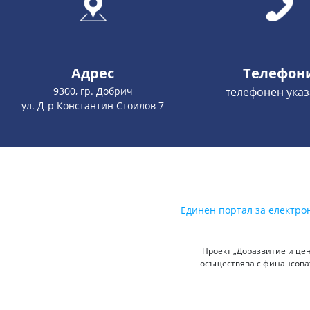
Адрес
Телефон
9300, гр. Добрич
телефонен указ
ул. Д-р Константин Стоилов 7
Единен портал за електро
Проект „Доразвитие и цен
осъществява с финансоват