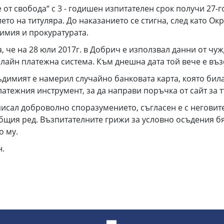
 от свобода“ с 3 - годишен изпитателен срок получи 27
ето на титуляра. До наказанието се стигна, след като О
имия и прокуратурата.
а, че на 28 юли 2017г. в Добрич е използвал данни от ч
онлайн платежна система. Към днешна дата той вече е въ
съдимият е намерил случайно банковата карта, която бил
атежния инструмент, за да направи поръчка от сайт за 
исал доброволно споразумението, съгласен е с неговите
бщия ред. Възпитателните грижи за условно осъдения б
о му.
н.