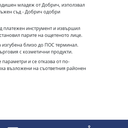
-годишен младеж от Добрич, използвал
кръжен съд - Добрич одобри
ужд платежен инструмент и извършил
зстановил парите на ощетеното лице.
а изгубена близо до ПОС терминал.
търговия с козметични продукти.
 параметри и се отказва от по-
яха възложени на съответния районен