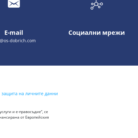
E-mail
Социални мрежи
o@os-dobrich.com
а защита на личните данни
слуги и е-правосъдие“, се
инансирана от Европейския