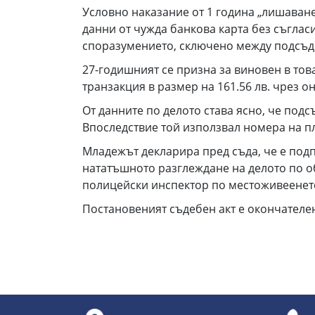
Условно наказание от 1 година „лишаване
данни от чужда банкова карта без съгласи
споразумението, сключено между подсъд
27-годишният се призна за виновен в тов
транзакция в размер на 161.56 лв. чрез 
От данните по делото става ясно, че под
Впоследствие той използвал номера на пл
Младежът декларира пред съда, че е подп
нататъшното разглеждане на делото по о
полицейски инспектор по местоживеенет
Постановеният съдебен акт е окончателе