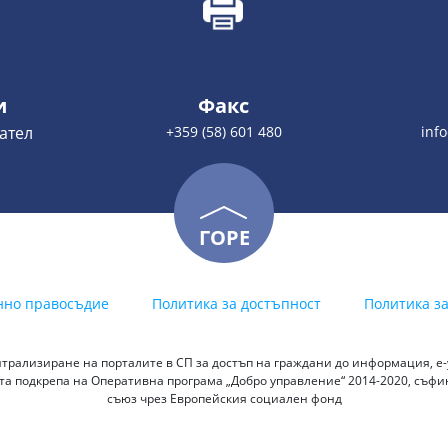
и
Факс
ател
+359 (58) 601 480
inf
ГОРЕ
нно правосъдие
Политика за достъпност
Политика з
трализиране на порталите в СП за достъп на граждани до информация, е-у
а подкрепа на Оперативна програма „Добро управление“ 2014-2020, съф
съюз чрез Европейския социален фонд