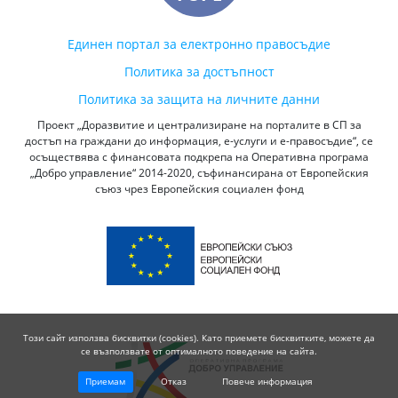
Единен портал за електронно правосъдие
Политика за достъпност
Политика за защита на личните данни
Проект „Доразвитие и централизиране на порталите в СП за
достъп на граждани до информация, е-услуги и е-правосъдие“, се
осъществява с финансовата подкрепа на Оперативна програма
„Добро управление“ 2014-2020, съфинансирана от Европейския
съюз чрез Европейския социален фонд
Този сайт използва бисквитки (cookies). Като приемете бисквитките, можете да
се възползвате от оптималното поведение на сайта.
Приемам
Отказ
Повече информация