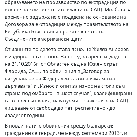
образуването на производство по екстрадиция по
искане на компетентните власти на САЩ. Молбата за
временно задържане е подадена на основание на
Договора за екстрадиция между правителството на
Република България и правителството на
Съединените американски щати.
От данните по делото става ясно, че Желяз Андреев
е издирван въз основа Заповед за арест, издадена
на 21.10.2016г. от Областен съд на Южен окръг
Флорида, САЩ, по обвинения в „Заговор за
нарушаване на Федерален закон и измама на
държавата“ и „Износ и опит за износ на стоки към
страна под ембарго - в шест случая“, квалифицирани
като престъпления, наказуеми по законите на САЩ с
лишаване от свобода до пет, респективно - до
двадесет години.
В повдигнатите обвинения срещу българския
гражданин се твърди, че между септември 2013г. и