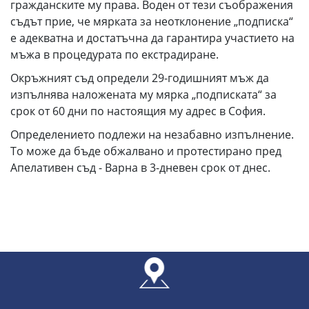
гражданските му права. Воден от тези съображения
съдът прие, че мярката за неотклонение „подписка“
е адекватна и достатъчна да гарантира участието на
мъжа в процедурата по екстрадиране.
Окръжният съд определи 29-годишният мъж да
изпълнява наложената му мярка „подписката“ за
срок от 60 дни по настоящия му адрес в София.
Определението подлежи на незабавно изпълнение.
То може да бъде обжалвано и протестирано пред
Апелативен съд - Варна в 3-дневен срок от днес.