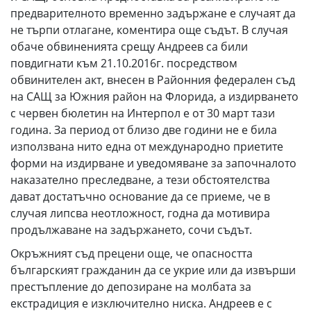
предварителното временно задържане е случаят да
не търпи отлагане, коментира още съдът. В случая
обаче обвиненията срещу Андреев са били
повдигнати към 21.10.2016г. посредством
обвинителен акт, внесен в Районния федерален съд
на САЩ за Южния район на Флорида, а издирването
с червен бюлетин на Интерпол е от 30 март тази
година. За период от близо две години не е била
използвана нито една от международно приетите
форми на издирване и уведомяване за започналото
наказателно преследване, а тези обстоятелства
дават достатъчно основание да се приеме, че в
случая липсва неотложност, годна да мотивира
продължаване на задържането, сочи съдът.
Окръжният съд прецени още, че опасността
българският гражданин да се укрие или да извърши
престъпление до депозиране на молбата за
екстрадиция е изключително ниска. Андреев е с