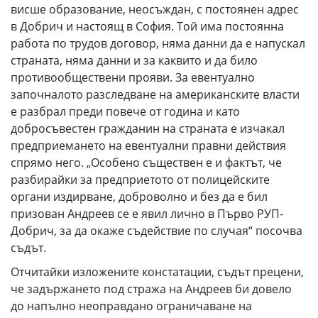
висше образование, неосъждан, с постоянен адрес
в Добрич и настоящ в София. Той има постоянна
работа по трудов договор, няма данни да е напускал
страната, няма данни и за каквито и да било
противообществени прояви. За евентуално
започналото разследване на американските власти
е разбрал преди повече от година и като
добросъвестен гражданин на страната е изчакал
предприемането на евентуални правни действия
спрямо него. „Особено съществен е и фактът, че
разбирайки за предприетото от полицейските
органи издирване, доброволно и без да е бил
призован Андреев се е явил лично в Първо РУП-
Добрич, за да окаже съдействие по случая“ посочва
съдът.
Отчитайки изложените констатации, съдът прецени,
че задържането под стража на Андреев би довело
до напълно неоправдано ограничаване на