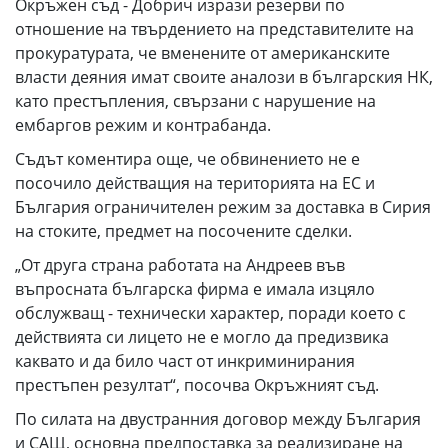
Окръжен съд - Добрич изрази резерви по
отношение на твърдението на представителите на
прокуратурата, че вменените от американските
власти деяния имат своите аналози в българския НК,
като престъпления, свързани с нарушение на
ембаргов режим и контрабанда.
Съдът коментира още, че обвинението не е
посочило действащия на територията на ЕС и
България ограничителен режим за доставка в Сирия
на стоките, предмет на посочените сделки.
„От друга страна работата на Андреев във
въпросната българска фирма е имала изцяло
обслужващ - технически характер, поради което с
действията си лицето не е могло да предизвика
каквато и да било част от инкриминирания
престъпен резултат“, посочва Окръжният съд.
По силата на двустранния договор между България
и САЩ, основна предпоставка за реализиране на