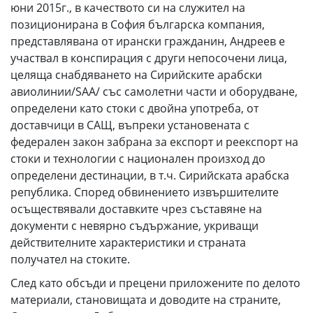
юни 2015г., в качеството си на служител на
позиционирана в София българска компания,
представлявана от ирански гражданин, Андреев е
участвал в конспирация с други непосочени лица,
целяща снабдяването на Сирийските арабски
авиолинии/SAA/ със самолетни части и оборудване,
определени като стоки с двойна употреба, от
доставчици в САЩ, въпреки установената с
федерален закон забрана за експорт и реекспорт на
стоки и технологии с национален произход до
определени дестинации, в т.ч. Сирийската арабска
република. Според обвинението извършителите
осъществявали доставките чрез съставяне на
документи с невярно съдържание, укриващи
действителните характеристики и страната
получател на стоките.
След като обсъди и прецени приложените по делото
материали, становищата и доводите на страните,