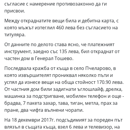
съгласие с намерение противозаконно да ги
присвои.
Между откраднатите вещи била и дебитна карта, с
която мъжът изтеглил 460 лева без съгласието на
титуляра.
От данните по делото става ясно, че платежният
инструмент, заедно със 135 лева, бил откраднат от
частен дом в Генерал Тошево.
Последвала кражба от къща в село Пчеларово, в
която извършителят прониквал няколко пъти и
успял да изнесе вещи на обща стойност 170.90 лева.
От частния дом били задигнати ъглошлайф, дрелка,
машинка за подстригване, мобилен телефон и още -
брадва, 7 пакета захар, тава, тиган, метла, прах за
пране, два чифта вълнени чорапи.
На 18 декември 2017г. подсъдимият за пореден път
влязъл в същата къща, взел 6 лева и телевизор, на