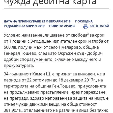
чужда дебитна карта
ДАТА НА ПУБЛИКУВАНЕ 22 ФЕВРУАРИ 2018
ПОСЛЕДНА
РЕДАКЦИЯ 22 АПРИЛ 2019
НОВИНИ АРХИВ
ОТПЕЧАТАЙ
Условно наказание „лишаване от свобода“ за срок
от 1 години с 3-годишен изпитателен срок и глоба от
500 лв. получи мъж от село Пчеларово, община
Генерал Тошево, след като Окръжен съд - Добрич
одобри споразумението, сключено между него и
прокуратурата.
34-годишният Камен Щ. е признат за виновен, че в
периода от 22 октомври до 18 декември 2017г., на
територията на община Ген.Тошево, при условията
на продължавано престъпление, чрез повреждане
на прегради, здраво направени за защита на имот, е
отнел чужди движими вещи, на обща стойност
381.90лв., от владението на различни лица без тяхно